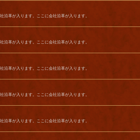
社沿革が入ります。ここに会社沿革が入ります。
社沿革が入ります。ここに会社沿革が入ります。
社沿革が入ります。ここに会社沿革が入ります。
社沿革が入ります。ここに会社沿革が入ります。
社沿革が入ります。ここに会社沿革が入ります。