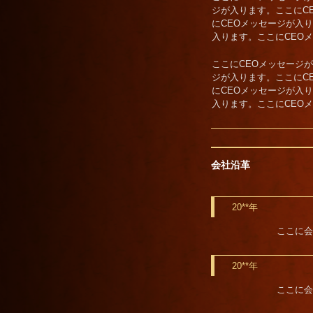
ジが入ります。ここにC
にCEOメッセージが入
入ります。ここにCEO
ここにCEOメッセージ
ジが入ります。ここにC
にCEOメッセージが入
入ります。ここにCEO
会社沿革
20**年
ここに会
20**年
ここに会